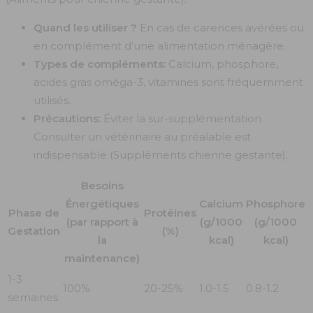
Quand les utiliser ?
En cas de carences avérées ou
en complément d’une alimentation ménagère.
Types de compléments:
Calcium, phosphore,
acides gras oméga-3, vitamines sont fréquemment
utilisés.
Précautions:
Éviter la sur-supplémentation.
Consulter un vétérinaire au préalable est
indispensable (Suppléments chienne gestante).
Besoins
Énergétiques
Calcium
Phosphore
Phase de
Protéines
(par rapport à
(g/1000
(g/1000
Gestation
(%)
la
kcal)
kcal)
maintenance)
1-3
100%
20-25%
1.0-1.5
0.8-1.2
semaines