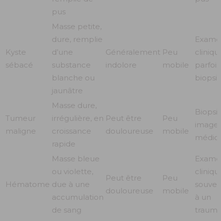
pus
Masse petite,
dure, remplie
Exame
Kyste
d’une
Généralement
Peu
cliniqu
sébacé
substance
indolore
mobile
parfois
blanche ou
biopsi
jaunâtre
Masse dure,
Biopsie
Tumeur
irrégulière, en
Peut être
Peu
imager
maligne
croissance
douloureuse
mobile
médic
rapide
Masse bleue
Exame
ou violette,
cliniqu
Peut être
Peu
Hématome
due à une
souven
douloureuse
mobile
accumulation
à un
de sang
trauma