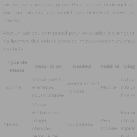
cas de condition plus grave. Pour faciliter la distinction,
voici un tableau comparatif des différents types de
masses.
Voici un tableau comparatif pour vous aider à distinguer
les lipomes des autres types de masses courantes chez
les chats :
Type de
Description
Douleur
Mobilité
Diagn
Masse
Masse molle,
Cytopo
Généralement
Lipome
élastique,
Mobile
à l’aigu
indolore
sous-cutanée
fine (
Masse
enflammée,
Exame
rouge,
Peu
cliniqu
Abcès
Douloureux
chaude,
mobile
aspirat
remplie de
pus